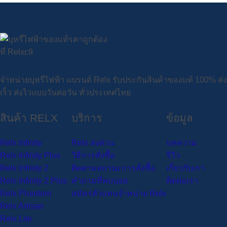
จาก
ควัน
แบบ
ขาย
ทิ้ง
ไฟฟ้า
20K
ไร้
ผู้
แน่น
ไม่
ดี
สุด
20000
พอ
ควัน
ใช้
กลิ่น
ต้อง
ที่
คุ้ม
Puffs
ต
คือ
จริง
ชัด
เสี่ยง
ต้อง
ค่าที่
ใช้
ตัว
อะไร
ปรับ
ลองใน
ไม่
งาน
แรง
ทำไม
กำลัง
ปี
ควร
จริง
สูบ
ถึง
จำหน่ายบุหรี่ไฟฟ้า แบรนด์ Relx รับประกันสินค้าของแท้ 100% ส่ง
ไฟ
นี้
พลาด
ดี
ได้
ได้
เร็ว ส่งไวแบบวันต่อวัน ทั่วประเทศไทย
ได้!
ไหม
จุใจ
รับ
ถึง
ความ
สินค้า RELX
บริการ
ข้อมูล
20000
สนใจ
คำ
ใน
Relx Infinity
Relx ส่งด่วน
บทความ
ช่วง
Relx Infinity Plus
วิธีการสั่งซื้อ
รีวิว
หลัง?
Relx Infinity 2
ติดตามสถานะการสั่งซื้อ
เกี่ยวกับเรา
Relx Infinity 2 Plus
คำถามที่พบบ่อย
ติดต่อเรา
Relx Phantom
สมัครตัวแทนจำหน่าย Relx
Relx Artisan
Relx Lite