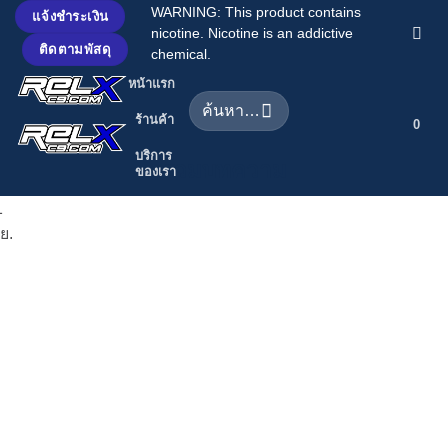
ข้าม
WARNING: This product contains
แจ้งชำระเงิน
nicotine. Nicotine is an addictive
ไป
ติดตามพัสดุ
chemical.
ยัง
หน้าแรก
เนื้อหา
ค้นหา:
ร้านค้า
0
บริการ
รวมบทความ
ของเรา
บทความ
1
ย.
เกี่ยวกับ
เรา
ติดต่อเรา