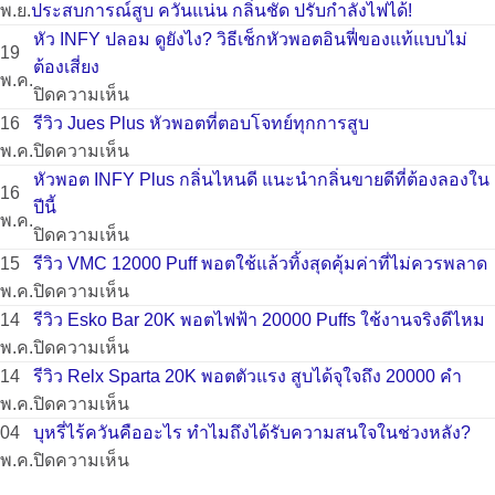
Puff
ความ
พ.ย.
ประสบการณ์สูบ ควันแน่น กลิ่นชัด ปรับกำลังไฟได้!
ของ
เห็น
ไม่มี
หัว INFY ปลอม ดูยังไง? วิธีเช็กหัวพอตอินฟี่ของแท้แบบไม่
19
บน
แท้
ความ
ต้องเสี่ยง
พ.ค.
หัว
–
เห็น
บน
ปิดความเห็น
พอต
พอต
บน
หัว
16
รีวิว Jues Plus หัวพอตที่ตอบโจทย์ทุกการสูบ
Relx
ใช้
รีวิว
INFY
บน
พ.ค.
ปิดความเห็น
กลิ่น
แล้ว
Relx
ปลอม
รีวิว
หัวพอต INFY Plus กลิ่นไหนดี แนะนำกลิ่นขายดีที่ต้องลองใน
16
ไหน
ทิ้ง
Creator
ดู
Jues
ปีนี้
พ.ค.
ดี
9000
20000
ยัง
Plus
บน
ปิดความเห็น
2025
คำ
Puffs
ไง?
หัว
หัว
15
รีวิว VMC 12000 Puff พอตใช้แล้วทิ้งสุดคุ้มค่าที่ไม่ควรพลาด
รวม
กลิ่น
รุ่น
วิธี
พอต
พอต
บน
พ.ค.
ปิดความเห็น
กลิ่น
แน่น
ใหม่
เช็ก
ที่
INFY
รีวิว
14
รีวิว Esko Bar 20K พอตไฟฟ้า 20000 Puffs ใช้งานจริงดีไหม
ยอด
ควัน
ล่าสุด
หัว
ตอบ
Plus
VMC
บน
พ.ค.
ปิดความเห็น
นิยม
เยอะ
–
พอ
โจทย์
กลิ่น
12000
รีวิว
14
รีวิว Relx Sparta 20K พอตตัวแรง สูบได้จุใจถึง 20000 คำ
&
สุด
ยก
ตอิน
ทุก
ไหน
Puff
Esko
บน
พ.ค.
ปิดความเห็น
รีวิว
ใน
ระดับ
ฟี่
การ
ดี
พอต
Bar
รีวิว
04
บุหรี่ไร้ควันคืออะไร ทำไมถึงได้รับความสนใจในช่วงหลัง?
รุ่น
รุ่น!
ประสบการณ์
ของ
สูบ
แนะนำ
ใช้
20K
Relx
บน
พ.ค.
ปิดความเห็น
แนะนำ
สูบ
แท้
กลิ่น
แล้ว
พอต
Sparta
บุหรี่