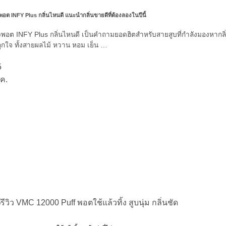
วพอต INFY Plus กลิ่นไหนดี แนะนำกลิ่นขายดีที่ต้องลองในปีนี้
วพอต INFY Plus กลิ่นไหนดี เป็นคำถามยอดฮิตสำหรับสายสูบที่กำลังมองหากลิ
่ถูกใจ ทั้งสายผลไม้ หวาน หอม เย็น …
5
ค.