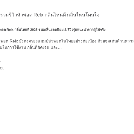
วพอต Relx กลิ่นไหนดี 2025 รวมกลิ่นยอดนิยม & รีวิวรุ่นแนะนำจากผู้ใช้จริง
วพอต Relx ยังคงครองแชมป์หัวพอตในไทยอย่างต่อเนื่อง ด้วยจุดเด่นด้านควา
ายในการใช้งาน กลิ่นที่ชัดเจน และ…
1
ย.