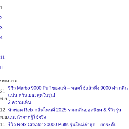
1
2
3
4
…
11
บทความ
รีวิว Marbo 9000 Puff ของแท้ – พอตใช้แล้วทิ้ง 9000 คำ กลิ่น
21
แน่น ควันเยอะสุดในรุ่น!
พ.ย.
บน
2 ความเห็น
รีวิว
12
หัวพอต Relx กลิ่นไหนดี 2025 รวมกลิ่นยอดนิยม & รีวิวรุ่น
Marbo
พ.ย.
แนะนำจากผู้ใช้จริง
9000
ไม่มี
11
รีวิว Relx Creator 20000 Puffs รุ่นใหม่ล่าสุด – ยกระดับ