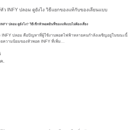
 INFY ปลอม ดูยังไง? วิธีเช็กหัวพอตอินฟี่ของแท้แบบไม่ต้องเสี่ยง
ว INFY ปลอม คือปัญหาที่ผู้ใช้งานพอตไฟฟ้าหลายคนกำลังเผชิญอยู่ในขณะนี้
วยความนิยมของหัวพอต INFY ที่เพิ่ม…
6
ค.