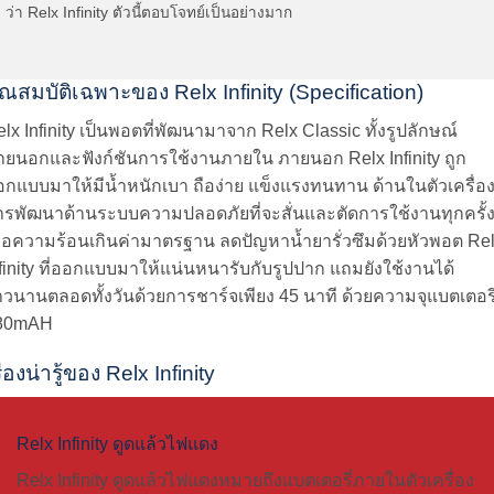
ว่า
Relx Infinity
ตัวนี้ตอบโจทย์เป็นอย่างมาก
ุณสมบัติเฉพาะของ Relx Infinity (Specification)
lx Infinity
เป็นพอตที่พัฒนามาจาก Relx Classic ทั้งรูปลักษณ์
ายนอกและฟังก์ชันการใช้งานภายใน ภายนอก
Relx Infinity
ถูก
อกแบบมาให้มีน้ำหนักเบา ถือง่าย แข็งแรงทนทาน ด้านในตัวเครื่อง
ารพัฒนาด้านระบบความปลอดภัยที่จะสั่นและตัดการใช้งานทุกครั้
มื่อความร้อนเกินค่ามาตรฐาน ลดปัญหาน้ำยารั่วซึมด้วยหัวพอต
Re
finity
ที่ออกแบบมาให้แน่นหนารับกับรูปปาก แถมยังใช้งานได้
าวนานตลอดทั้งวันด้วยการชาร์จเพียง 45 นาที ด้วยความจุแบตเตอรี
80mAH
ื่องน่ารู้ของ Relx Infinity
Relx Infinity ดูดแล้วไฟแดง
Relx Infinity ดูดแล้วไฟแดงหมายถึงแบตเตอรี่ภายในตัวเครื่อง