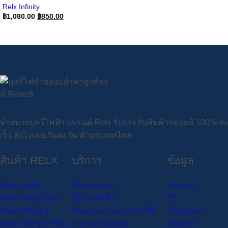
Relx Infinity
Original
Current
฿
1,080.00
฿
850.00
price
price
was:
is:
฿1,080.00.
฿850.00.
จำหน่ายบุหรี่ไฟฟ้า แบรนด์ Relx รับประกันสินค้าของแท้ 100% ส่ง
เร็ว ส่งไวแบบวันต่อวัน ทั่วประเทศไทย
สินค้า RELX
บริการ
ข้อมูล
Relx Infinity
Relx ส่งด่วน
บทความ
Relx Infinity Plus
วิธีการสั่งซื้อ
รีวิว
Relx Infinity 2
ติดตามสถานะการสั่งซื้อ
เกี่ยวกับเรา
Relx Infinity 2 Plus
คำถามที่พบบ่อย
ติดต่อเรา