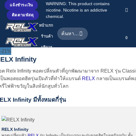
ข้าม
WARNING: This product contains
แจ้งชำระเงิน
nicotine. Nicotine is an addictive
ไป
ติดตามพัสดุ
chemical.
ยัง
หน้าแรก
เนื้อหา
ค้นหา:
ร้านค้า
0
บริการ
-21%
ของเรา
ELX Infinity
บทความ
ต Relx Infinity พอตเปลี่ยนหัวที่ถูกพัฒนามาจาก RELX รุ่น Classi
เกี่ยวกับ
่เป็นพอตยอดฮิตรุ่นเปิดตัวที่ทำให้แบรนด์
RELX
กลายเป็นแบรนด์พ
เรา
หรี่ไฟฟ้าขวัญในสิงห์นักสูบทั่วโลก
ติดต่อเรา
ELX Infinity มีทั้งหมดกี่รุ่น
RELX Infinity
พอตเปลี่ยนหัว
RELX
รุ่น Infinity เป็นรุ่นแรกและรุ่นยอดฮิตในยุคปัจจุบัน ทั้ง