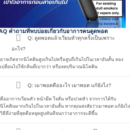
AQ คำถามที่พบบ่อยเกี่ยวกับอาการคนดูดพอต
Q: ดูดพอตแล้วเวียนหัวทุกครั้งเป็นเพราะ
อะไร?
อาจเกิดจากนิโคตินสูงเกินไปหรือสูบถี่เกินไปในเวลาอันสั้น ลอง
เปลี่ยนไปใช้กลิ่นที่เบากว่า หรือลดปริมาณนิโคติน
Q: เมาพอตคืออะไร เมาพอต แก้ยังไง?
คืออาการเวียนหัว หน้ามืด ใจสั่น หรือปวดหัว จากการได้รับ
นิโคตินมากเกินไปในเวลาอันสั้น หากคุณสงสัยว่า
เมาพอต แก้ยังไง
วิธีที่ง่ายที่สุดคือหยุดสูบทันทีจนกว่าอาการจะดีขึ้น