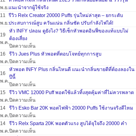
Marbo
พ.ย.
แนะนำจากผู้ใช้จริง
9000
ไม่มี
11
รีวิว Relx Creator 20000 Puffs รุ่นใหม่ล่าสุด – ยกระดับ
Puff
ความ
พ.ย.
ประสบการณ์สูบ ควันแน่น กลิ่นชัด ปรับกำลังไฟได้!
ของ
เห็น
ไม่มี
หัว INFY ปลอม ดูยังไง? วิธีเช็กหัวพอตอินฟี่ของแท้แบบไม่
19
บน
แท้
ความ
ต้องเสี่ยง
พ.ค.
หัว
–
เห็น
บน
ปิดความเห็น
พอต
พอต
บน
หัว
16
รีวิว Jues Plus หัวพอตที่ตอบโจทย์ทุกการสูบ
Relx
ใช้
รีวิว
INFY
บน
พ.ค.
ปิดความเห็น
กลิ่น
แล้ว
Relx
ปลอม
รีวิว
หัวพอต INFY Plus กลิ่นไหนดี แนะนำกลิ่นขายดีที่ต้องลองใน
16
ไหน
ทิ้ง
Creator
ดู
Jues
ปีนี้
พ.ค.
ดี
9000
20000
ยัง
Plus
บน
ปิดความเห็น
2025
คำ
Puffs
ไง?
หัว
หัว
15
รีวิว VMC 12000 Puff พอตใช้แล้วทิ้งสุดคุ้มค่าที่ไม่ควรพลาด
รวม
กลิ่น
รุ่น
วิธี
พอต
พอต
บน
พ.ค.
ปิดความเห็น
กลิ่น
แน่น
ใหม่
เช็ก
ที่
INFY
รีวิว
14
รีวิว Esko Bar 20K พอตไฟฟ้า 20000 Puffs ใช้งานจริงดีไหม
ยอด
ควัน
ล่าสุด
หัว
ตอบ
Plus
VMC
บน
พ.ค.
ปิดความเห็น
นิยม
เยอะ
–
พอ
โจทย์
กลิ่น
12000
รีวิว
14
รีวิว Relx Sparta 20K พอตตัวแรง สูบได้จุใจถึง 20000 คำ
&
สุด
ยก
ตอิน
ทุก
ไหน
Puff
Esko
บน
พ.ค.
ปิดความเห็น
รีวิว
ใน