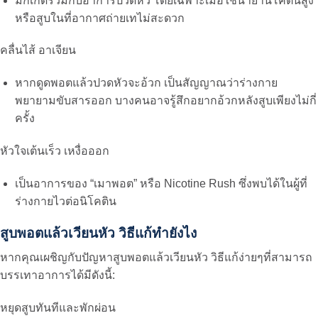
มักเกิดร่วมกับอาการปวดหัว โดยเฉพาะเมื่อใช้น้ำยานิโคตินสูง
หรือสูบในที่อากาศถ่ายเทไม่สะดวก
คลื่นไส้ อาเจียน
หาก
ดูดพอตแล้วปวดหัวจะอ้วก
เป็นสัญญาณว่าร่างกาย
พยายามขับสารออก บางคนอาจรู้สึกอยากอ้วกหลังสูบเพียงไม่กี่
ครั้ง
หัวใจเต้นเร็ว เหงื่อออก
เป็นอาการของ “เมาพอต” หรือ Nicotine Rush ซึ่งพบได้ในผู้ที่
ร่างกายไวต่อนิโคติน
สูบพอตแล้วเวียนหัว วิธีแก้ทำยังไง
หากคุณเผชิญกับปัญหา
สูบพอตแล้วเวียนหัว วิธีแก้
ง่ายๆที่สามารถ
บรรเทาอาการได้มีดังนี้:
หยุดสูบทันทีและพักผ่อน