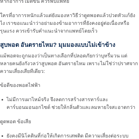
หากอาการไม่ดีขึ้น ควรพบแพทย์
ใครที่อาการหนักแล้วแต่ยังมองหาวิธีว่า
ดูดพอตแล้วปวดหัวแก้ยัง
ไง
เราขอแนะนำว่าอย่ามองข้ามอาการที่ยังคงอยู่ต่อเนื่องหรือ
รุนแรง ควรเข้ารับคำแนะนำจากแพทย์โดยเร็ว
สูบพอต อันตรายไหม? มุมมองแบบไม่เข้าข้าง
แม้พอตจะถูกมองว่าเป็นทางเลือกที่ปลอดภัยกว่าบุหรี่มวน แต่
หลายคนยังกังวลว่า
สูบพอต อันตรายไหม
เพราะไม่ใช่ว่าปราศจาก
ความเสี่ยงเสียทีเดียว:
ข้อดีของพอตไฟฟ้า
ไม่มีการเผาไหม้จริง จึงลดการสร้างสารทาร์และ
คาร์บอนมอนอกไซด์ ช่วยให้กลิ่นตัวและลมหายใจสะอาดกว่า
ดูดพอต ข้อเสีย
ยังคงมีนิโคตินที่ก่อให้เกิดการเสพติด มีความเสี่ยงต่อระบบ