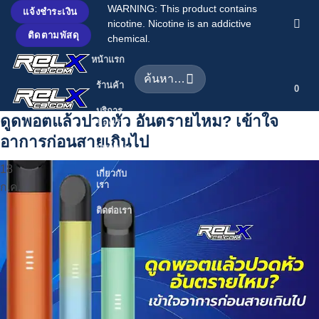
ข้าม
WARNING: This product contains
แจ้งชำระเงิน
nicotine. Nicotine is an addictive
ไป
ติดตามพัสดุ
chemical.
ยัง
หน้าแรก
เนื้อหา
ค้นหา:
ร้านค้า
0
บริการ
ดูดพอตแล้วปวดหัว อันตรายไหม? เข้าใจ
ของเรา
อาการก่อนสายเกินไป
บทความ
18
เกี่ยวกับ
เรา
ก.ค.
ติดต่อเรา