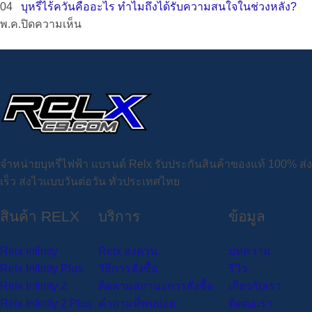
ระดับ
ฟี่
การ
ดี
พอต
Bar
รีวิว
04
บุหรี่ไร้ควันคืออะไร ทำไมถึงได้รับความสนใจในช่วงหลัง?
รุ่น
รุ่น!
ประสบการณ์
ของ
สูบ
แนะนำ
ใช้
20K
Relx
บน
พ.ค.
ปิดความเห็น
แนะนำ
สูบ
แท้
กลิ่น
แล้ว
พอต
Sparta
บุหรี่
จาก
ควัน
แบบ
ขาย
ทิ้ง
ไฟฟ้า
20K
ไร้
ผู้
แน่น
ไม่
ดี
สุด
20000
พอ
ควัน
ใช้
กลิ่น
ต้อง
ที่
คุ้ม
Puffs
ต
คือ
จริง
ชัด
เสี่ยง
ต้อง
ค่าที่
ใช้
ตัว
อะไร
ปรับ
ลองใน
ไม่
งาน
แรง
ทำไม
กำลัง
ปี
ควร
จริง
สูบ
ถึง
ไฟ
นี้
พลาด
ดี
ได้
ได้
จำหน่ายบุหรี่ไฟฟ้า แบรนด์ Relx รับประกันสินค้าของแท้ 100% ส่ง
ได้!
ไหม
จุใจ
รับ
เร็ว ส่งไวแบบวันต่อวัน ทั่วประเทศไทย
ถึง
ความ
สินค้า RELX
บริการ
ข้อมูล
20000
สนใจ
คำ
ใน
ช่วง
Relx Infinity
Relx ส่งด่วน
บทความ
หลัง?
Relx Infinity Plus
วิธีการสั่งซื้อ
รีวิว
Relx Infinity 2
ติดตามสถานะการสั่งซื้อ
เกี่ยวกับเรา
Relx Infinity 2 Plus
คำถามที่พบบ่อย
ติดต่อเรา