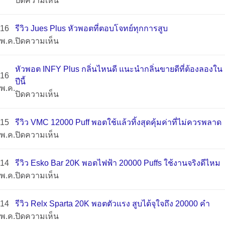
ปิดความเห็น
ทิ้ง
กลิ่น
รีวิว
หัว
9000
ไหน
Relx
INFY
16
รีวิว Jues Plus หัวพอตที่ตอบโจทย์ทุกการสูบ
คำ
ดี
Creator
ปลอม
บน
พ.ค.
ปิดความเห็น
กลิ่น
2025
20000
ดู
รีวิว
แน่น
รวม
Puffs
ยัง
Jues
ควัน
กลิ่น
หัวพอต INFY Plus กลิ่นไหนดี แนะนำกลิ่นขายดีที่ต้องลองใน
รุ่น
ไง?
16
Plus
เยอะ
ยอด
ปีนี้
ใหม่
วิธี
พ.ค.
หัว
สุด
นิยม
บน
ปิดความเห็น
ล่าสุด
เช็ก
พอต
ใน
&
หัว
–
หัว
ที่
รุ่น!
รีวิว
พอต
ยก
15
รีวิว VMC 12000 Puff พอตใช้แล้วทิ้งสุดคุ้มค่าที่ไม่ควรพลาด
พอ
ตอบ
รุ่น
INFY
ระดับ
บน
พ.ค.
ปิดความเห็น
ตอิน
โจทย์
แนะนำ
Plus
ประสบการณ์
รีวิว
ฟี่
ทุก
จาก
กลิ่น
สูบ
VMC
14
รีวิว Esko Bar 20K พอตไฟฟ้า 20000 Puffs ใช้งานจริงดีไหม
ของ
การ
ผู้
ไหน
ควัน
12000
บน
พ.ค.
ปิดความเห็น
แท้
สูบ
ใช้
ดี
แน่น
Puff
รีวิว
แบบ
จริง
แนะนำ
กลิ่น
พอต
Esko
ไม่
14
รีวิว Relx Sparta 20K พอตตัวแรง สูบได้จุใจถึง 20000 คำ
กลิ่น
ชัด
ใช้
Bar
ต้อง
บน
พ.ค.
ปิดความเห็น
ขาย
ปรับ
แล้ว