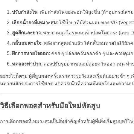
ปรับกำลังไฟ
: เพิ่มกำลังไฟของพอตให้สูงขึ้น (ถ้าอุปกรณ์สา
เลือกน้ำยาที่เหมาะสม
: ใช้น้ำยาที่มีส่วนผสมของ VG (Veget
สูดลึกและยาว
: พยายามสูดไอระเหยเข้าปอดโดยตรง (แบบ DT
กลั้นลมหายใจ
: หลังจากสูดเข้าแล้ว ให้กลั้นลมหายใจไว้สักค
ฝึกการหายใจออก
: ค่อย ๆ ปล่อยควันออกช้า ๆ และควบคุม
ทดลองท่าปาก
: ลองปรับรูปปากขณะปล่อยควันออก เช่น ทำปา
อย่างไรก็ตาม ผู้ที่สูบพอตครั้งแรกควรระวังและเริ่มต้นอย่างช้า ๆ
หมายหลักของการใช้พอต แต่ควรเน้นที่ความพึงพอใจและความป
วิธีเลือกพอตสำหรับมือใหม่หัดสูบ
การเลือกพอตที่เหมาะสมเป็นสิ่งสำคัญสำหรับผู้ที่เพิ่งเริ่มสูบบุหรี