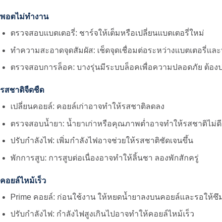
พอตไม่ทำงาน
ตรวจสอบแบตเตอรี่: ชาร์จให้เต็มหรือเปลี่ยนแบตเตอรี่ใหม่
ทำความสะอาดจุดสัมผัส: เช็ดจุดเชื่อมต่อระหว่างแบตเตอรี่แล
ตรวจสอบการล็อค: บางรุ่นมีระบบล็อคเพื่อความปลอดภัย ต้อง
รสชาติจืดชืด
เปลี่ยนคอยล์: คอยล์เก่าอาจทำให้รสชาติลดลง
ตรวจสอบน้ำยา: น้ำยาเก่าหรือคุณภาพต่ำอาจทำให้รสชาติไม่ดี
ปรับกำลังไฟ: เพิ่มกำลังไฟอาจช่วยให้รสชาติชัดเจนขึ้น
พักการสูบ: การสูบต่อเนื่องอาจทำให้ลิ้นชา ลองพักสักครู่
คอยล์ไหม้เร็ว
Prime คอยล์: ก่อนใช้งาน ให้หยดน้ำยาลงบนคอยล์และรอให้ซึมเ
ปรับกำลังไฟ: กำลังไฟสูงเกินไปอาจทำให้คอยล์ไหม้เร็ว