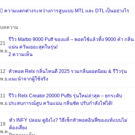
ความแตกต่างระหว่างการสูบแบบ MTL และ DTL เป็นอย่างไร
บทความ
รีวิว Marbo 9000 Puff ของแท้ – พอตใช้แล้วทิ้ง 9000 คำ กลิ่น
21
แน่น ควันเยอะสุดในรุ่น!
พ.ย.
บน
2 ความเห็น
รีวิว
Marbo
12
หัวพอต Relx กลิ่นไหนดี 2025 รวมกลิ่นยอดนิยม & รีวิวรุ่น
9000
พ.ย.
แนะนำจากผู้ใช้จริง
Puff
ไม่มี
ของ
ความ
11
รีวิว Relx Creator 20000 Puffs รุ่นใหม่ล่าสุด – ยกระดับ
แท้
เห็น
พ.ย.
ประสบการณ์สูบ ควันแน่น กลิ่นชัด ปรับกำลังไฟได้!
–
บน
ไม่มี
พอต
หัว
ความ
หัว INFY ปลอม ดูยังไง? วิธีเช็กหัวพอตอินฟี่ของแท้แบบไม่
ใช้
พอต
19
เห็น
ต้องเสี่ยง
แล้ว
Relx
พ.ค.
บน
บน