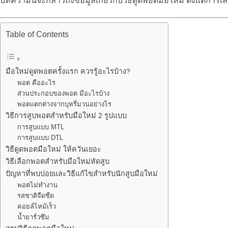
บทความนี้จะกล่าวถึงข้อมูลเกี่ยวกับวิธีดูดพอตมือใหม่ ตั้งแต่การ
Table of Contents
มือใหม่ดูดพอตครั้งแรก ควรรู้อะไรบ้าง?
พอต คืออะไร
ส่วนประกอบของพอต มีอะไรบ้าง
พอตแตกต่างจากบุหรี่มวนอย่างไร
วิธีการสูบพอตสำหรับมือใหม่ 2 รูปแบบ
การสูบแบบ MTL
การสูบแบบ DTL
วิธีดูดพอตมือใหม่ ให้ควันเยอะ
วิธีเลือกพอตสำหรับมือใหม่หัดสูบ
ปัญหาที่พบบ่อยและวิธีแก้ไขสำหรับนักสูบมือใหม่
พอตไม่ทำงาน
รสชาติจืดชืด
คอยล์ไหม้เร็ว
น้ำยารั่วซึม