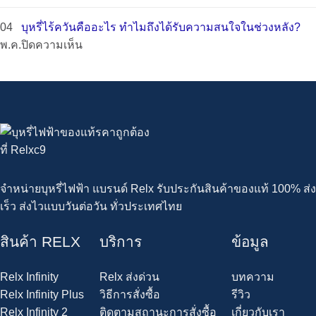
20K
เสี่ยง
รีวิว
ดี
กำลัง
ทิ้ง
พอต
Relx
04
บุหรี่ไร้ควันคืออะไร ทำไมถึงได้รับความสนใจในช่วงหลัง?
ที่
ไฟ
สุด
ไฟฟ้า
Sparta
บน
พ.ค.
ปิดความเห็น
ต้อง
ได้!
คุ้ม
20000
20K
บุหรี่
ลองใน
ค่าที่
Puffs
พอ
ไร้
ปี
ไม่
ใช้
ต
ควัน
นี้
ควร
งาน
ตัว
คือ
พลาด
จริง
แรง
อะไร
ดี
สูบ
ทำไม
ไหม
ได้
ถึง
จุใจ
ได้
จำหน่ายบุหรี่ไฟฟ้า แบรนด์ Relx รับประกันสินค้าของแท้ 100% ส่ง
ถึง
รับ
เร็ว ส่งไวแบบวันต่อวัน ทั่วประเทศไทย
20000
ความ
คำ
สนใจ
สินค้า RELX
บริการ
ข้อมูล
ใน
ช่วง
Relx Infinity
Relx ส่งด่วน
บทความ
หลัง?
Relx Infinity Plus
วิธีการสั่งซื้อ
รีวิว
Relx Infinity 2
ติดตามสถานะการสั่งซื้อ
เกี่ยวกับเรา