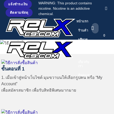
ข้าม
WARNING: This product contains
แจ้งชำระเงิน
nicotine. Nicotine is an addictive
ไป
ติดตามพัสดุ
chemical.
ยัง
หน้าแรก
เนื้อหา
ค้นหา:
ร้านค้า
0
บริการ
ของเรา
บทความ
เกี่ยวกับ
เรา
ขั้นตอนที่ 1
ติดต่อเรา
1. เมื่อเข้าสู่หน้าเว็บไซต์ มุมขวาบนให้เลือกรูปคน หรือ “My
Account”
เพื่อสมัครสมาชิก เพื่อรับสิทธิพิเศษมากมาย