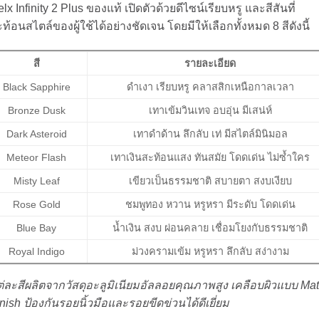
lx Infinity 2 Plus ของแท้ เปิดตัวด้วยดีไซน์เรียบหรู และสีสันที่
ท้อนสไตล์ของผู้ใช้ได้อย่างชัดเจน
โดยมีให้เลือกทั้งหมด 8 สีดังนี้
สี
รายละเอียด
Black Sapphire
ดำเงา เรียบหรู คลาสสิกเหนือกาลเวลา
Bronze Dusk
เทาเข้มวินเทจ อบอุ่น มีเสน่ห์
Dark Asteroid
เทาดำด้าน ลึกลับ เท่ มีสไตล์มินิมอล
Meteor Flash
เทาเงินสะท้อนแสง ทันสมัย โดดเด่น ไม่ซ้ำใคร
Misty Leaf
เขียวเป็นธรรมชาติ สบายตา สงบเงียบ
Rose Gold
ชมพูทอง หวาน หรูหรา มีระดับ โดดเด่น
Blue Bay
น้ำเงิน สงบ ผ่อนคลาย เชื่อมโยงกับธรรมชาติ
Royal Indigo
ม่วงครามเข้ม หรูหรา ลึกลับ สง่างาม
่ละสีผลิตจากวัสดุอะลูมิเนียมอัลลอยคุณภาพสูง เคลือบผิวแบบ Mat
nish ป้องกันรอยนิ้วมือและรอยขีดข่วนได้ดีเยี่ยม