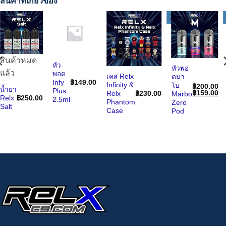
สินค้าที่เกี่ยวข้อง
-21%
สินค้าหมด
หัว
หัวพอ
แล้ว
พอต
เคส Relx
ตมา
Infy
฿
149.00
Infinity &
โบ
฿
200.00
น้ำยา
Plus
Original
Cu
฿
159.00
Relx
฿
230.00
Marbo
Relx
฿
250.00
price
pr
2.5ml
Phantom
Zero
was:
is:
Salt
Case
Pod
฿200.00.
฿1