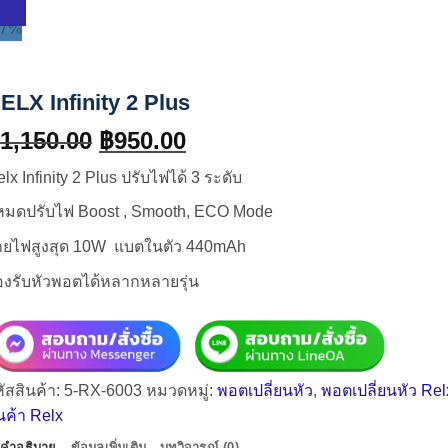
17%
ELX Infinity 2 Plus
Original
Current
1,150.00
฿
950.00
price
price
lx Infinity 2 Plus ปรับไฟได้ 3 ระดับ
was:
is:
฿1,150.00.
฿950.00.
หมดปรับไฟ Boost , Smooth, ECO Mode
่ายไฟสูงสุด 10W แบตในตัว 440mAh
องรับหัวพอตได้หลากหลายรุ่น
ัสสินค้า:
5-RX-6003
หมวดหมู่:
พอตเปลี่ยนหัว
,
พอตเปลี่ยนหัว Rel
นค้า Relx
คำอธิบาย
ข้อมูลเพิ่มเติม
บทวิจารณ์ (0)