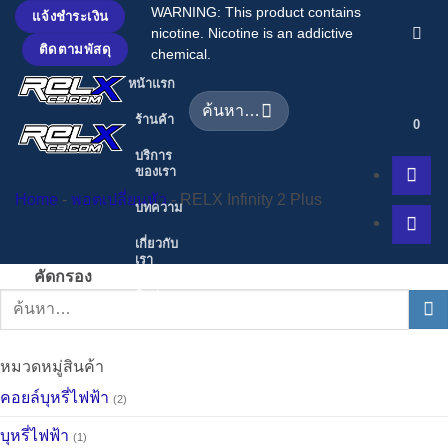
ข้าม
WARNING: This product contains
แจ้งชำระเงิน
nicotine. Nicotine is an addictive
ไป
ติดตามพัสดุ
chemical.
ยัง
หน้าแรก
เนื้อหา
ค้นหา:
ร้านค้า
0
บริการ
ของเรา
Home
-
พอตเปลี่ยนหัว
-
RELX Infinity 2 Plus
บทความ
เกี่ยวกับ
เรา
คัดกรอง
ติดต่อเรา
ค้นหา:
หมวดหมู่สินค้า
คอยล์บุหรี่ไฟฟ้า
(2)
บุหรี่ไฟฟ้า
(1)