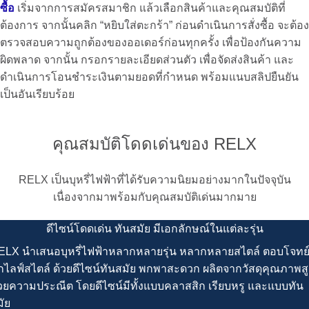
ซื้อ
เริ่มจากการสมัครสมาชิก แล้วเลือกสินค้าและคุณสมบัติที่
ต้องการ จากนั้นคลิก “หยิบใส่ตะกร้า” ก่อนดำเนินการ
สั่งซื้อ
จะต้อง
ตรวจสอบความถูกต้องของออเดอร์ก่อนทุกครั้ง เพื่อป้องกันความ
ผิดพลาด จากนั้น กรอกรายละเอียดส่วนตัว เพื่อ
จัดส่ง
สินค้า และ
ดำเนินการโอนชำระเงินตามยอดที่กำหนด พร้อมแนบสลิปยืนยัน
เป็นอันเรียบร้อย
คุณสมบัติโดดเด่นของ RELX
RELX
เป็นบุหรี่ไฟฟ้าที่ได้รับความนิยมอย่างมากในปัจจุบัน
เนื่องจากมาพร้อมกับคุณสมบัติเด่นมากมาย
ดีไซน์โดดเด่น ทันสมัย มีเอกลักษณ์ในแต่ละรุ่น
ELX
นำเสนอบุหรี่ไฟฟ้าหลากหลายรุ่น หลากหลายสไตล์ ตอบโจทย
ุกไลฟ์สไตล์ ด้วยดีไซน์ทันสมัย พกพาสะดวก ผลิตจากวัสดุคุณภาพสู
้วยความประณีต โดยดีไซน์มีทั้งแบบคลาสสิก เรียบหรู และแบบทัน
ัย