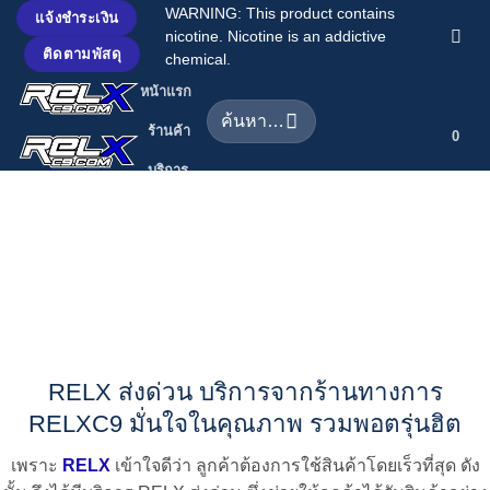
ข้าม
WARNING: This product contains
แจ้งชำระเงิน
nicotine. Nicotine is an addictive
ไป
ติดตามพัสดุ
chemical.
ยัง
หน้าแรก
เนื้อหา
ค้นหา:
ร้านค้า
0
บริการ
ของเรา
บทความ
เกี่ยวกับ
เรา
ติดต่อเรา
RELX ส่งด่วน บริการจากร้านทางการ
RELXC9 มั่นใจในคุณภาพ รวมพอตรุ่นฮิต
เพราะ
RELX
เข้าใจดีว่า ลูกค้าต้องการใช้สินค้าโดยเร็วที่สุด ดัง